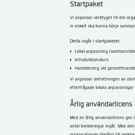
Startpaket
Vi anpassar verktyget till din or
ni enkelt ska kunna börja sammans
Detta ingår i startpaketet:
Lokal anpassning (sammanställn
Introduktionskurs
Handledning vid genomförande 
Vi anpassar omfattningen av start
efterfrågade lokala anpassninga
Årlig användarlicens
Med en årlig användarlicens ges t
antal beräkningar ingår. Med den
organisationen tillgång till verk