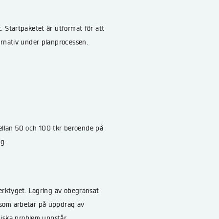
 Startpaketet är utformat för att
ernativ under planprocessen.
 mellan 50 och 100 tkr beroende på
g.
verktyget. Lagring av obegränsat
 som arbetar på uppdrag av
niska problem uppstår.