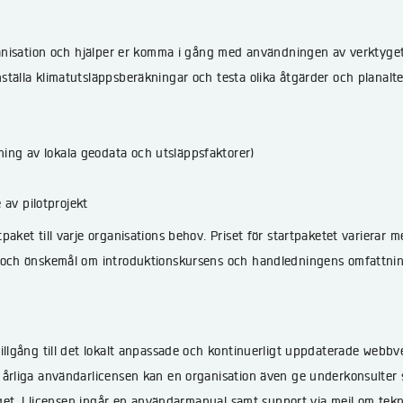
ganisation och hjälper er komma i gång med användningen av verktyget.
tälla klimatutsläppsberäkningar och testa olika åtgärder och planalt
ing av lokala geodata och utsläppsfaktorer)
av pilotprojekt
paket till varje organisations behov. Priset för startpaketet varierar
r och önskemål om introduktionskursens och handledningens omfattnin
illgång till det lokalt anpassade och kontinuerligt uppdaterade webb
 årliga användarlicensen kan en organisation även ge underkonsulter
tyget. I licensen ingår en användarmanual samt support via mejl om tek