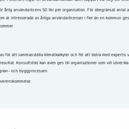
ör årlig användarlicens 50 tkr per organisation. För obegränsat antal 
som är intresserade av årliga användarlicenser i fler än en kommun ge
lkommer.
s för att sammanställa klimatkalkyler och för att bidra med expertis v
 resultat. Konsultstöd kan även ges till organisationer som vill utveckl
 plan- och byggprocessen.
r överenskommelse.