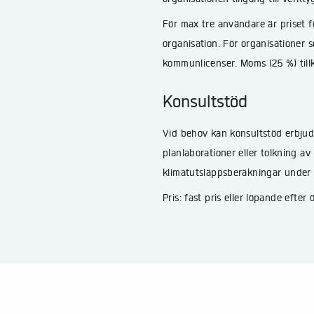
För max tre användare är priset f
organisation. För organisationer 
kommunlicenser. Moms (25 %) til
Konsultstöd
Vid behov kan konsultstöd erbjuda
planlaborationer eller tolkning av
klimatutsläppsberäkningar under
Pris: fast pris eller löpande efte