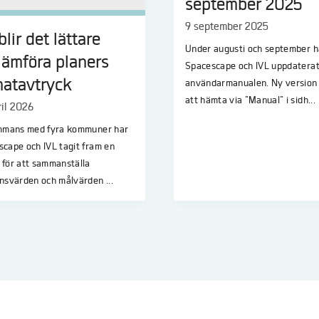
september 2025
9 september 2025
lir det lättare
Under augusti och september h
 jämföra planers
Spacescape och IVL uppdatera
matavtryck
användarmanualen. Ny version 
att hämta via "Manual" i sidh...
ril 2026
ammans med fyra kommuner har
cape och IVL tagit fram en
 för att sammanställa
nsvärden och målvärden ...