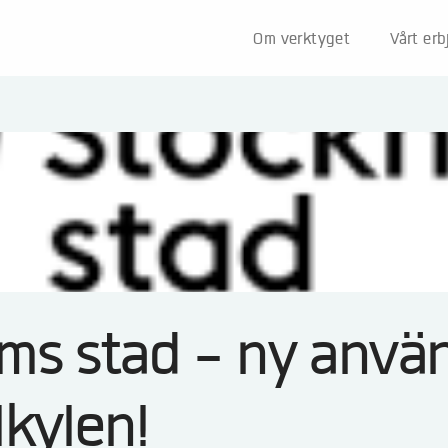
Om verktyget
Vårt er
ms stad - ny anvä
lkylen!