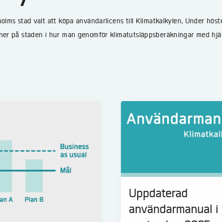
holms stad valt att köpa användarlicens till Klimatkalkylen, Under h
oner på staden i hur man genomför klimatutsläppsberäkningar med hjäl
Uppdaterad
användarmanual i